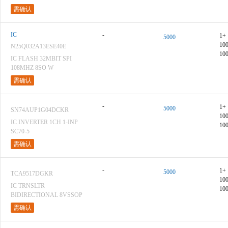
需确认
IC
-
1+
5000
10
N25Q032A13ESE40E
10
IC FLASH 32MBIT SPI
108MHZ 8SO W
需确认
-
1+
5000
SN74AUP1G04DCKR
10
IC INVERTER 1CH 1-INP
10
SC70-5
需确认
-
1+
5000
TCA9517DGKR
10
IC TRNSLTR
10
BIDIRECTIONAL 8VSSOP
需确认