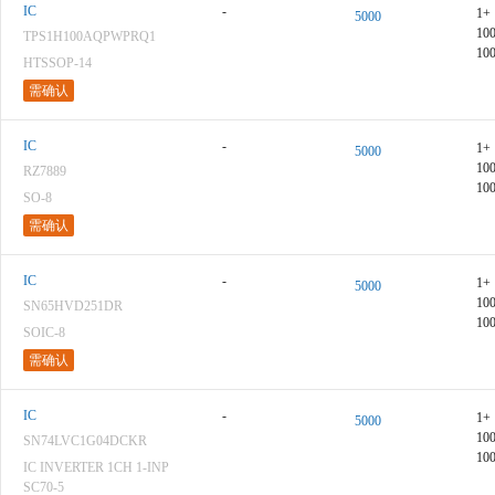
IC
-
1+
5000
10
TPS1H100AQPWPRQ1
10
HTSSOP-14
需确认
IC
-
1+
5000
10
RZ7889
10
SO-8
需确认
IC
-
1+
5000
10
SN65HVD251DR
10
SOIC-8
需确认
IC
-
1+
5000
10
SN74LVC1G04DCKR
10
IC INVERTER 1CH 1-INP
SC70-5