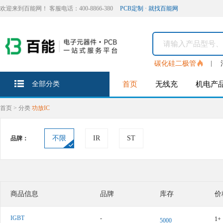
欢迎来到百能网！ 客服电话：400-8866-380
PCB定制 · 就找百能网
碳化硅二极管
全部分类
首页
无线充
机电产
首页
>
分类
功放IC
不限
IR
ST
品牌：
商品信息
品牌
库存
价
IGBT
-
1+
5000