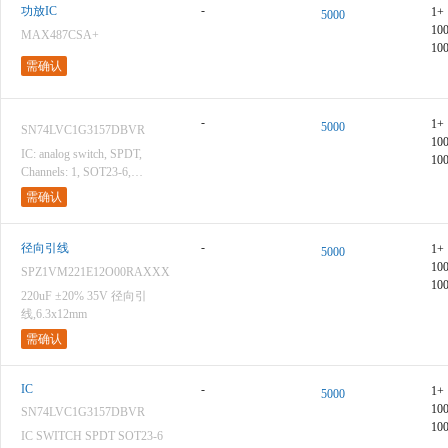
-
功放IC
1+
5000
10
MAX487CSA+
10
需确认
-
1+
5000
SN74LVC1G3157DBVR
10
IC: analog switch, SPDT,
10
Channels: 1, SOT23-6,
1.65÷5.5V
需确认
-
径向引线
1+
5000
10
SPZ1VM221E12O00RAXXX
10
220uF ±20% 35V 径向引
线,6.3x12mm
需确认
IC
-
1+
5000
10
SN74LVC1G3157DBVR
10
IC SWITCH SPDT SOT23-6