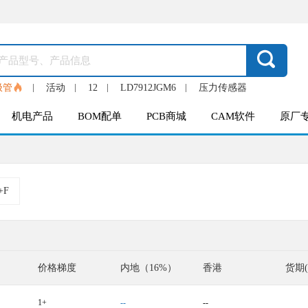
极管
活动
12
LD7912JGM6
压力传感器
机电产品
BOM配单
PCB商城
CAM软件
原厂
+F
价格梯度
内地（16%）
香港
货期
1+
--
--