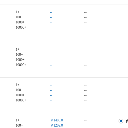
1+
--
--
100+
--
--
1000+
--
--
10000+
--
--
1+
--
--
100+
--
--
1000+
--
--
10000+
--
--
1+
--
--
100+
--
--
1000+
--
--
10000+
--
--
1+
￥1405.0
--
100+
￥1269.0
--