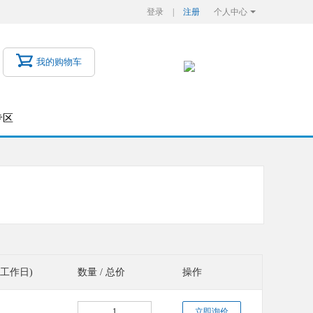
登录
|
注册
个人中心
账号管理
PCB订单
我的购物车
元器件订单
财务管理
专区
BOM应用
(工作日)
数量 / 总价
操作
立即询价